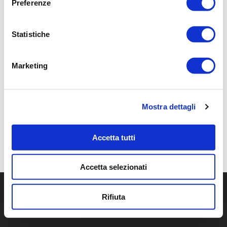
Preferenze
Summer – CRIB5
Statistiche
Marketing
Mostra dettagli
Accetta tutti
Accetta selezionati
Rifiuta
© 2026 Nautea SRL - P.IVA: 02682560301